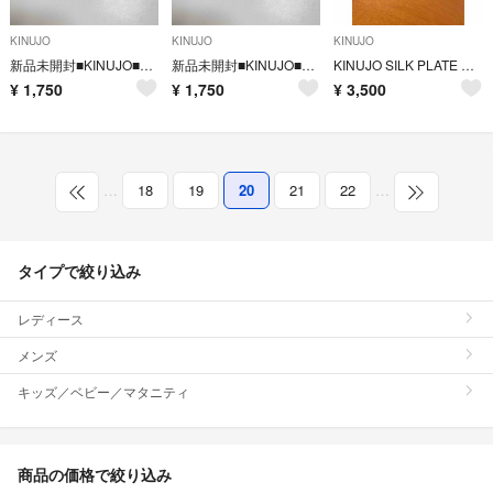
KINUJO
KINUJO
KINUJO
新品未開封■KINUJO■Soap de Sheep（Charcoal）
新品未開封■KINUJO■Soap de Sheep（Pure）
KINUJO SILK PLATE mini iron
¥
1,750
¥
1,750
¥
3,500
…
18
19
20
21
22
…
タイプで絞り込み
レディース
メンズ
キッズ／ベビー／マタニティ
商品の価格で絞り込み