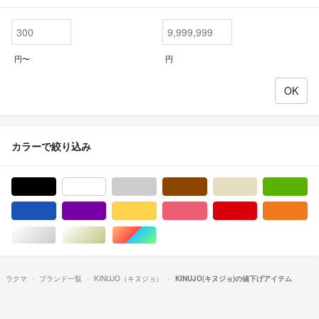
円〜
円
カラーで絞り込み
ブラック/黒色系
ホワイト/白色系
グレー/灰色系
ブラウン/茶色系
ベージュ系
グ
ブルー・ネイビー/青色系
パープル/紫色系
イエロー/黄色系
ピンク/桃色系
レッド/赤色系
オ
シルバー/銀色系
ゴールド/金色系
マルチカラー
ラクマ
ブランド一覧
KINUJO（キヌジョ）
KINUJO(キヌジョ)の値下げアイテム