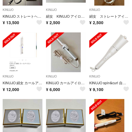
KINUJO
KINUJO
KINUJO
KINUJO ストレートヘアアイロン ホワイト ワールドワイド DS100
絹女 KINUJO アイロン コテ ジャンク
絹女 ストレートアイロン
¥
13,500
¥
2,500
¥
2,500
KINUJO
KINUJO
KINUJO
KINUJO 絹女 カールアイロン 28mm
KINUJO カールアイロン 絹女 28mm KC028(1台)
KINUJO spin&curl 自動巻きカールアイロン シルクプレート白
¥
12,000
¥
6,000
¥
9,100