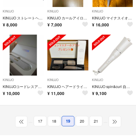
KINUJO
KINUJO
KINUJO
KINUJO ストレートヘアアイロン
KINUJO カールアイロン 28mm KC028 絹女
KINUJO マイナスイオンヘアドライヤー キヌージョ KH201
¥
8,000
¥
7,000
¥
16,000
KINUJO
KINUJO
KINUJO
KINUJOコードレスアイロン
KINUJO ヘアードライヤー モカ KH002(1台)
KINUJO spin&curl 自動巻きカールアイロン シルクプレート白
¥
10,000
¥
11,000
¥
9,100
…
17
18
19
20
21
…