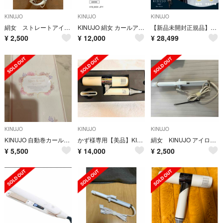
KINUJO
KINUJO
KINUJO
絹女 ストレートアイロン
KINUJO 絹女 カールアイロン 28mm
【新品未開封正規品】KINUJO PRO ヘアドライヤー KP101
¥
2,500
¥
12,000
¥
28,499
KINUJO
KINUJO
KINUJO
KINUJO 自動巻カールアイロン Spin&curl SCS024
かず様専用【美品】KINUJO マイナスイオンヘアドライヤー
絹女 KINUJO アイロン コテ ジャンク
¥
5,500
¥
14,000
¥
2,500