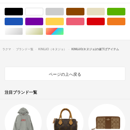
ブラック/黒色系
ホワイト/白色系
グレー/灰色系
ブラウン/茶色系
ベージュ系
グ
ブルー・ネイビー/青色系
パープル/紫色系
イエロー/黄色系
ピンク/桃色系
レッド/赤色系
オ
シルバー/銀色系
ゴールド/金色系
マルチカラー
ラクマ
ブランド一覧
KINUJO（キヌジョ）
KINUJO(キヌジョ)の値下げアイテム
ページの上へ戻る
注目ブランド一覧