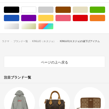
ブラック/黒色系
ホワイト/白色系
グレー/灰色系
ブラウン/茶色系
ベージュ系
グ
ブルー・ネイビー/青色系
パープル/紫色系
イエロー/黄色系
ピンク/桃色系
レッド/赤色系
オ
シルバー/銀色系
ゴールド/金色系
マルチカラー
ラクマ
ブランド一覧
KINUJO（キヌジョ）
KINUJO(キヌジョ)の値下げアイテム
ページの上へ戻る
注目ブランド一覧