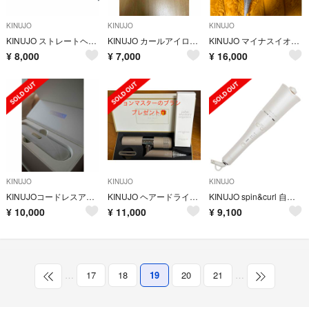
KINUJO
KINUJO
KINUJO
KINUJO ストレートヘアアイロン
KINUJO カールアイロン 28mm KC028 絹女
KINUJO マイナスイオンヘアドライヤー キヌージョ KH201
¥
8,000
¥
7,000
¥
16,000
KINUJO
KINUJO
KINUJO
KINUJOコードレスアイロン
KINUJO ヘアードライヤー モカ KH002(1台)
KINUJO spin&curl 自動巻きカールアイロン シルクプレート白
¥
10,000
¥
11,000
¥
9,100
…
17
18
19
20
21
…