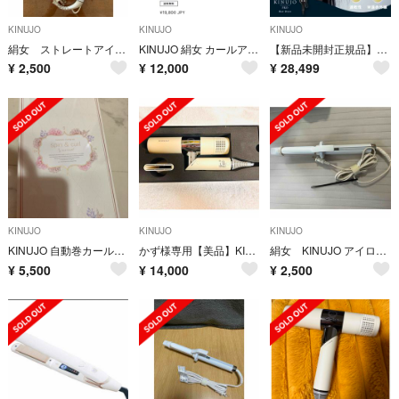
KINUJO
KINUJO
KINUJO
絹女 ストレートアイロン
KINUJO 絹女 カールアイロン 28mm
【新品未開封正規品】KINUJO PRO ヘアドライヤー KP101
¥
2,500
¥
12,000
¥
28,499
KINUJO
KINUJO
KINUJO
KINUJO 自動巻カールアイロン Spin&curl SCS024
かず様専用【美品】KINUJO マイナスイオンヘアドライヤー
絹女 KINUJO アイロン コテ ジャンク
¥
5,500
¥
14,000
¥
2,500