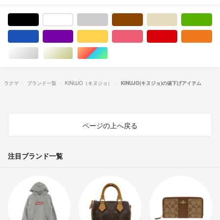
ブラック/黒色系
ホワイト/白色系
グレー/灰色系
ブラウン/茶色系
ベージュ系
グ
ブルー・ネイビー/青色系
パープル/紫色系
イエロー/黄色系
ピンク/桃色系
レッド/赤色系
オ
シルバー/銀色系
ゴールド/金色系
マルチカラー
ラクマ
ブランド一覧
KINUJO（キヌジョ）
KINUJO(キヌジョ)の値下げアイテム
ページの上へ戻る
注目ブランド一覧