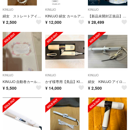
KINUJO
KINUJO
KINUJO
絹女 ストレートアイロン
KINUJO 絹女 カールアイロン 28mm
【新品未開封正規品】KINUJO PRO ヘアドライヤー KP101
¥
2,500
¥
12,000
¥
28,499
KINUJO
KINUJO
KINUJO
KINUJO 自動巻カールアイロン Spin&curl SCS024
かず様専用【美品】KINUJO マイナスイオンヘアドライヤー
絹女 KINUJO アイロン コテ ジャンク
¥
5,500
¥
14,000
¥
2,500