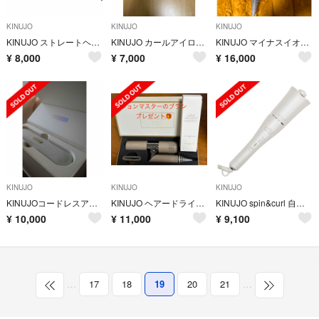
KINUJO
KINUJO
KINUJO
KINUJO ストレートヘアアイロン
KINUJO カールアイロン 28mm KC028 絹女
KINUJO マイナスイオンヘアドライヤー キヌージョ KH201
¥
8,000
¥
7,000
¥
16,000
KINUJO
KINUJO
KINUJO
KINUJOコードレスアイロン
KINUJO ヘアードライヤー モカ KH002(1台)
KINUJO spin&curl 自動巻きカールアイロン シルクプレート白
¥
10,000
¥
11,000
¥
9,100
…
17
18
19
20
21
…