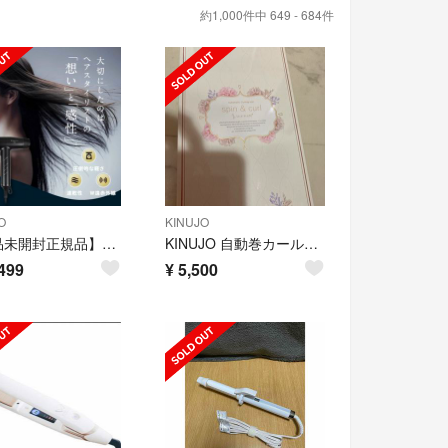
約1,000件中 649 - 684件
O
KINUJO
【新品未開封正規品】KINUJO PRO ヘアドライヤー KP101
KINUJO 自動巻カールアイロン Spin&curl SCS024
499
¥
5,500