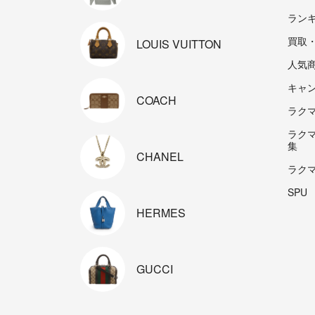
ラン
買取
LOUIS
VUITTON
人気
キャ
COACH
ラクマp
ラク
集
CHANEL
ラク
SPU
HERMES
GUCCI