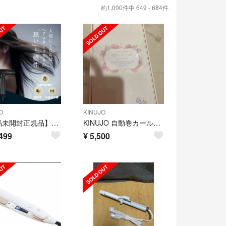
約1,000件中 649 - 684件
O
KINUJO
【新品未開封正規品】KINUJO PRO ヘアドライヤー KP101
KINUJO 自動巻カールアイロン Spin&curl SCS024
499
¥
5,500