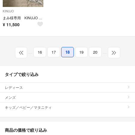
KINUJO
まみ様専用 KINUJO カールヘアアイロン KC32N
¥
11,500
…
16
17
18
19
20
…
タイプで絞り込み
レディース
メンズ
キッズ／ベビー／マタニティ
商品の価格で絞り込み