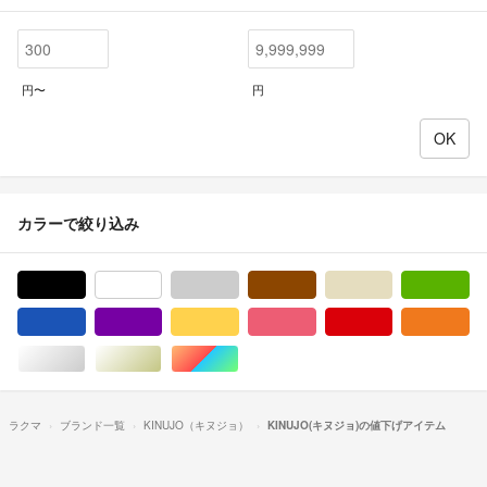
円〜
円
カラーで絞り込み
ブラック/黒色系
ホワイト/白色系
グレー/灰色系
ブラウン/茶色系
ベージュ系
グ
ブルー・ネイビー/青色系
パープル/紫色系
イエロー/黄色系
ピンク/桃色系
レッド/赤色系
オ
シルバー/銀色系
ゴールド/金色系
マルチカラー
ラクマ
ブランド一覧
KINUJO（キヌジョ）
KINUJO(キヌジョ)の値下げアイテム