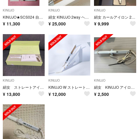
KINUJO
KINUJO
KINUJO
KINUJO★SCS024 自動巻きカールアイロン Spin &curl
絹女 KINUJO 2way ヘアアイロン
絹女 カールアイロン 28mm
¥
11,300
¥
25,000
¥
9,999
KINUJO
KINUJO
KINUJO
絹女 ストレートアイロン LM-125
KINUJO W ストレートヘアアイロン black
絹女 KINUJO アイロン コテ ジャンク
¥
13,800
¥
12,000
¥
2,500