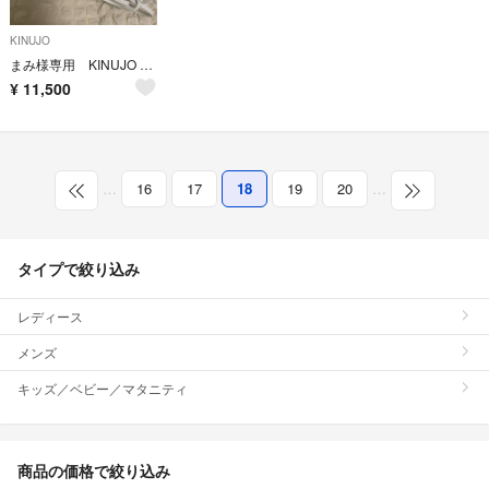
KINUJO
まみ様専用 KINUJO カールヘアアイロン KC32N
¥
11,500
…
16
17
18
19
20
…
タイプで絞り込み
レディース
メンズ
キッズ／ベビー／マタニティ
商品の価格で絞り込み