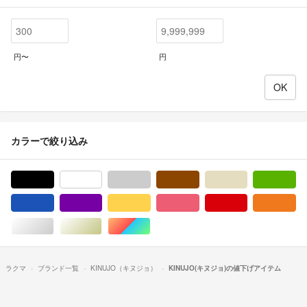
円〜
円
カラーで絞り込み
ブラック/黒色系
ホワイト/白色系
グレー/灰色系
ブラウン/茶色系
ベージュ系
グ
ブルー・ネイビー/青色系
パープル/紫色系
イエロー/黄色系
ピンク/桃色系
レッド/赤色系
オ
シルバー/銀色系
ゴールド/金色系
マルチカラー
ラクマ
ブランド一覧
KINUJO（キヌジョ）
KINUJO(キヌジョ)の値下げアイテム