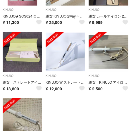
KINUJO
KINUJO
KINUJO
KINUJO★SCS024 自動巻きカールアイロン Spin &curl
絹女 KINUJO 2way ヘアアイロン
絹女 カールアイロン 28mm
¥
11,300
¥
25,000
¥
9,999
KINUJO
KINUJO
KINUJO
絹女 ストレートアイロン LM-125
KINUJO W ストレートヘアアイロン black
絹女 KINUJO アイロン コテ ジャンク
¥
13,800
¥
12,000
¥
2,500