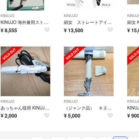
KINUJO
KINUJO
KINUJ
KINUJO 海外兼用ストレートアイロン キヌージョワールド 絹女 DS100(
絹女 ストレートアイロン ds100
¥
8,555
¥
13,500
¥
15,
KINUJO
KINUJO
KINUJ
あっちゃん様用 KINUJO シルクプレートミニアイロン DG085
（ジャンク品） キヌージョ☘️ヘアドライヤー/絹女/kinujo /キヌジョ
KINUJ
¥
2,000
¥
5,000
¥
90