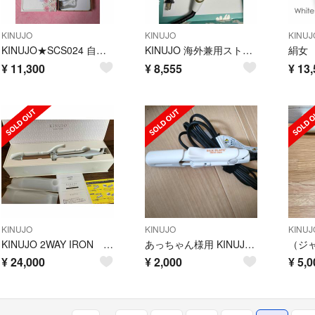
KINUJO
KINUJO
KINUJ
KINUJO★SCS024 自動巻きカールアイロン Spin &curl
KINUJO 海外兼用ストレートアイロン キヌージョワールド 絹女 DS100(
¥
11,300
¥
8,555
¥
13,
KINUJO
KINUJO
KINUJ
KINUJO 2WAY IRON ヘアアイロン 2W01
あっちゃん様用 KINUJO シルクプレートミニアイロン DG085
¥
24,000
¥
2,000
¥
5,0