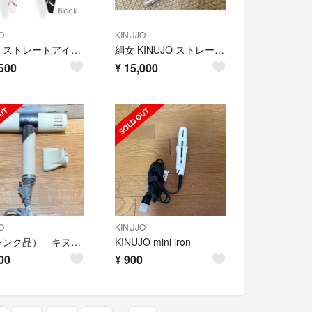
O
KINUJO
絹女 ストレートアイロン ds100
絹女 KINUJO ストレートヘアアイロン
500
¥
15,000
O
KINUJO
（ジャンク品） キヌージョ☘️ヘアドライヤー/絹女/kinujo /キヌジョ
KINUJO mini iron
00
¥
900