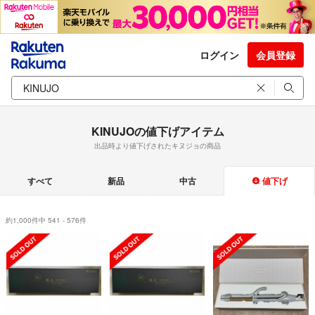
ログイン
会員登録
KINUJOの値下げアイテム
出品時より値下げされたキヌジョの商品
すべて
新品
中古
値下げ
約1,000件中 541 - 576件