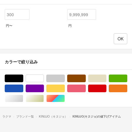
円〜
円
カラーで絞り込み
ブラック/黒色系
ホワイト/白色系
グレー/灰色系
ブラウン/茶色系
ベージュ系
グ
ブルー・ネイビー/青色系
パープル/紫色系
イエロー/黄色系
ピンク/桃色系
レッド/赤色系
オ
シルバー/銀色系
ゴールド/金色系
マルチカラー
ラクマ
ブランド一覧
KINUJO（キヌジョ）
KINUJO(キヌジョ)の値下げアイテム