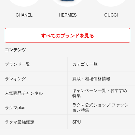
CHANEL
HERMES
GUCCI
すべてのブランドを見る
コンテンツ
ブランド一覧
カテゴリ一覧
ランキング
買取・相場価格情報
キャンペーン一覧・おすすめ
人気商品チャンネル
特集
ラクマ公式ショップ ファッシ
ラクマplus
ョン特集
ラクマ最強鑑定
SPU