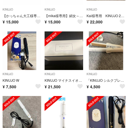
KINUJO
KINUJO
KINUJO
【かっちゃん大工様専用】絹女～KINUJO～カールアイロン 32mm KC032
【mika様専用】絹女～KINUJO～カールアイロン 32mm KC032
Kai様専用 KINUJO 2WAY ヘアアイロン
¥
15,000
¥
15,000
¥
22,000
KINUJO
KINUJO
KINUJO
KINUJO W
KINUJO マイナスイオンヘアドライヤー キヌージョ KH201
「KINUJO シルクプレートミニアイロン DG085」 箱無し
¥
7,500
¥
21,500
¥
4,500