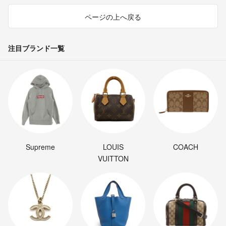
ページの上へ戻る
注目ブランド一覧
Supreme
LOUIS
COACH
VUITTON