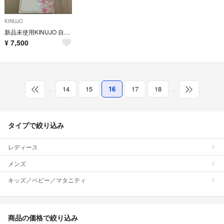
KINUJO
新品未使用KINUJO 自動巻カールアイロン Spin&curl SCS024
¥
7,500
…
14
15
16
17
18
…
タイプで絞り込み
レディース
メンズ
キッズ／ベビー／マタニティ
商品の価格で絞り込み