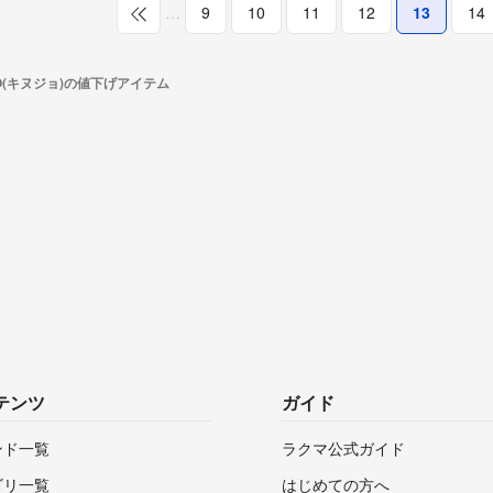
…
9
10
11
12
13
14
JO(キヌジョ)の値下げアイテム
テンツ
ガイド
ンド一覧
ラクマ公式ガイド
ゴリ一覧
はじめての方へ