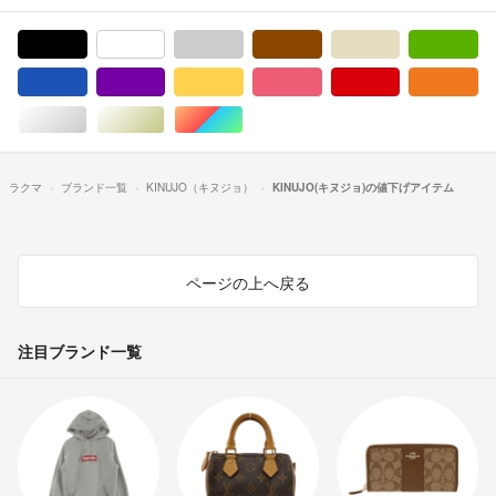
ブラック/黒色系
ホワイト/白色系
グレー/灰色系
ブラウン/茶色系
ベージュ系
グ
ブルー・ネイビー/青色系
パープル/紫色系
イエロー/黄色系
ピンク/桃色系
レッド/赤色系
オ
シルバー/銀色系
ゴールド/金色系
マルチカラー
ラクマ
ブランド一覧
KINUJO（キヌジョ）
KINUJO(キヌジョ)の値下げアイテム
ページの上へ戻る
注目ブランド一覧