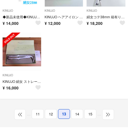
KINUJO
KINUJO
KINUJO
◆新品未使用◆KINUJO絹女カールアイロン28㎜
KINUJO ヘアアイロン 2W01
絹女コテ38mm 箱有り美品
¥
14,000
¥
12,000
¥
18,200
KINUJO
KINUJO 絹女 ストレートヘアアイロン
¥
16,000
…
11
12
13
14
15
…