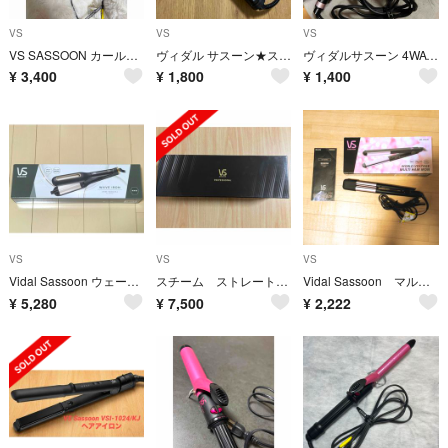
VS
VS
VS
VS SASSOON カールアイロン マジックシャイン ヘアアイロン VSI-3
ヴィダル サスーン★ストレートヘアアイロン
ヴィダルサスーン 4WAYヘアアイロン ピンク VSW-2701／PJ(1セット
¥
3,400
¥
1,800
¥
1,400
VS
VS
VS
Vidal Sassoon ウェーブアイロン VSW-1600/KJ
スチーム ストレート アイロン vsp9000 vsp-9000/kj
Vidal Sassoon マルチヘアアイロン
¥
5,280
¥
7,500
¥
2,222