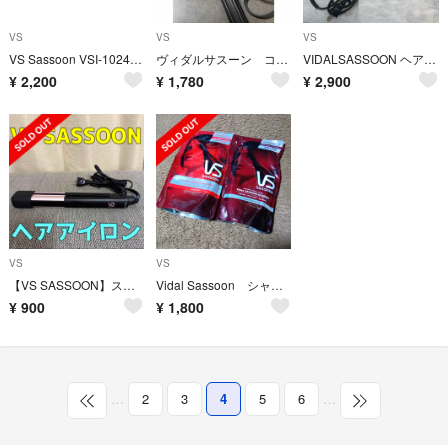
VS
VS
VS
VS Sassoon VSI-1024/KJ ヘアアイロン
ヴィダルサスーン コテ 32ミリ
VIDALSASSOON ヘアアイロン
¥
2,200
¥
1,780
¥
2,900
VS
VS
【VS SASSOON】ストレートヘアアイロン
Vidal Sassoon シャンプー コンディショナー セット
¥
900
¥
1,800
…
2
3
4
5
6
…