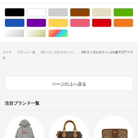
ブラック/黒色系
ホワイト/白色系
グレー/灰色系
ブラウン/茶色系
ベージュ系
グ
ブルー・ネイビー/青色系
パープル/紫色系
イエロー/黄色系
ピンク/桃色系
レッド/赤色系
オ
シルバー/銀色系
ゴールド/金色系
マルチカラー
ラクマ
ブランド一覧
VS（ヴィダルサスーン）
VS(ヴィダルサスーン)の値下げアイテ
ム
ページの上へ戻る
注目ブランド一覧