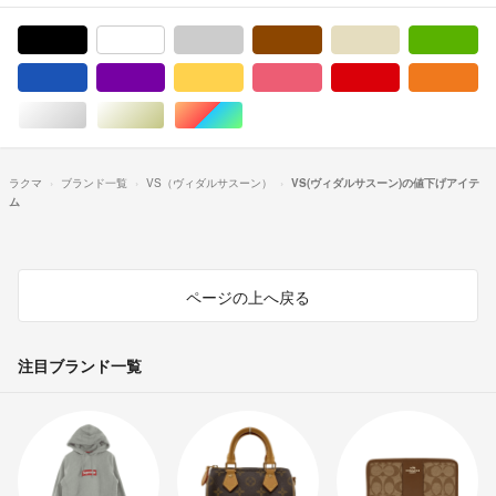
ブラック/黒色系
ホワイト/白色系
グレー/灰色系
ブラウン/茶色系
ベージュ系
グ
ブルー・ネイビー/青色系
パープル/紫色系
イエロー/黄色系
ピンク/桃色系
レッド/赤色系
オ
シルバー/銀色系
ゴールド/金色系
マルチカラー
ラクマ
ブランド一覧
VS（ヴィダルサスーン）
VS(ヴィダルサスーン)の値下げアイテ
ム
ページの上へ戻る
注目ブランド一覧