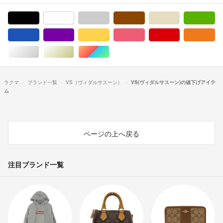
ブラック/黒色系
ホワイト/白色系
グレー/灰色系
ブラウン/茶色系
ベージュ系
グ
ブルー・ネイビー/青色系
パープル/紫色系
イエロー/黄色系
ピンク/桃色系
レッド/赤色系
オ
シルバー/銀色系
ゴールド/金色系
マルチカラー
ラクマ
ブランド一覧
VS（ヴィダルサスーン）
VS(ヴィダルサスーン)の値下げアイテ
ム
ページの上へ戻る
注目ブランド一覧