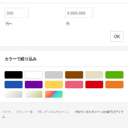
円〜
円
カラーで絞り込み
ブラック/黒色系
ホワイト/白色系
グレー/灰色系
ブラウン/茶色系
ベージュ系
グ
ブルー・ネイビー/青色系
パープル/紫色系
イエロー/黄色系
ピンク/桃色系
レッド/赤色系
オ
シルバー/銀色系
ゴールド/金色系
マルチカラー
ラクマ
ブランド一覧
VS（ヴィダルサスーン）
VS(ヴィダルサスーン)の値下げアイテ
ム