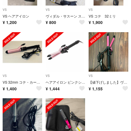
VS
VS
VS
VS ヘアアイロン
ヴィダル・サスーン ストレートヘアアイロン
VS コテ 32ミリ
¥
1,200
¥
800
¥
1,900
VS
VS
VS
VS 32mm コテ・カールアイロン
ヘアアイロン ピンクシリーズ 2WAY 25mm VSI-2573/PJ
【値下げしました】ヴィダルサスーン 2wayヘアアイロン 32mm
¥
1,400
¥
1,444
¥
1,155