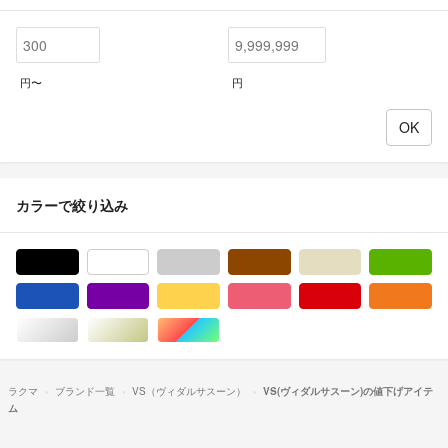
円〜
円
カラーで絞り込み
ブラック/黒色系
ホワイト/白色系
グレー/灰色系
ブラウン/茶色系
ベージュ系
グ
ブルー・ネイビー/青色系
パープル/紫色系
イエロー/黄色系
ピンク/桃色系
レッド/赤色系
オ
シルバー/銀色系
ゴールド/金色系
マルチカラー
ラクマ
ブランド一覧
VS（ヴィダルサスーン）
VS(ヴィダルサスーン)の値下げアイテ
ム