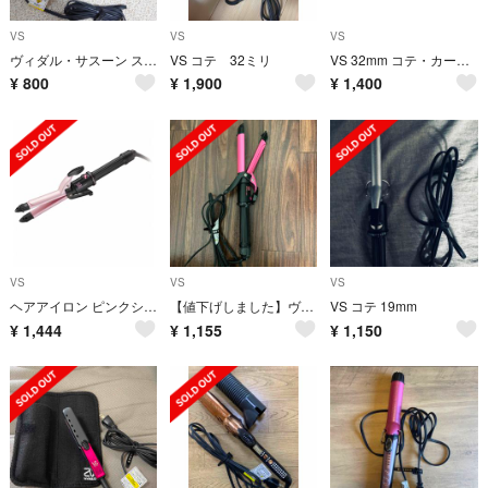
VS
VS
VS
ヴィダル・サスーン ストレートヘアアイロン
VS コテ 32ミリ
VS 32mm コテ・カールアイロン
¥
800
¥
1,900
¥
1,400
VS
VS
VS
ヘアアイロン ピンクシリーズ 2WAY 25mm VSI-2573/PJ
【値下げしました】ヴィダルサスーン 2wayヘアアイロン 32mm
VS コテ 19mm
¥
1,444
¥
1,155
¥
1,150