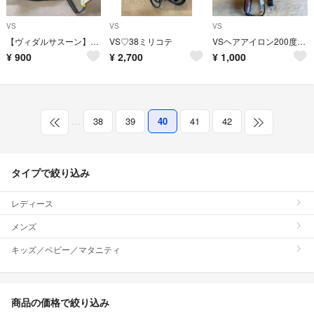
VS
VS
VS
【ヴィダルサスーン】ミニストレートヘアアイロン
VS♡38ミリコテ
VSヘアアイロン200度まで対応
¥
900
¥
2,700
¥
1,000
…
38
39
40
41
42
タイプで絞り込み
レディース
メンズ
キッズ／ベビー／マタニティ
商品の価格で絞り込み