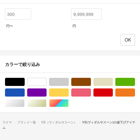
円〜
円
カラーで絞り込み
ブラック/黒色系
ホワイト/白色系
グレー/灰色系
ブラウン/茶色系
ベージュ系
グ
ブルー・ネイビー/青色系
パープル/紫色系
イエロー/黄色系
ピンク/桃色系
レッド/赤色系
オ
シルバー/銀色系
ゴールド/金色系
マルチカラー
ラクマ
ブランド一覧
VS（ヴィダルサスーン）
VS(ヴィダルサスーン)の値下げアイテ
ム