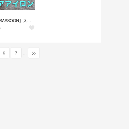
【VS SASSOON】ストレートヘアアイロン
0
6
7
…