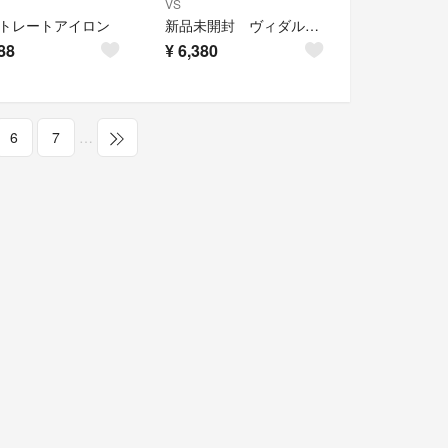
VS
ストレートアイロン
新品未開封 ヴィダルサスーン VSP 9000 スチームストレートヘアアイロン⑥
88
¥
6,380
6
7
…