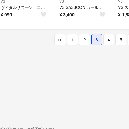
VS
VS
VS
ヴィダルサスーン コードレス ストレートヘアアイロン ホワイト 本体のみ
VS SASSOON カールアイロン マジックシャイン ヘアアイロン VSI-3
VS 
¥
990
¥
3,400
¥
1,8
1
2
3
4
5
(ヴィダルサスーン)の値下げアイテム