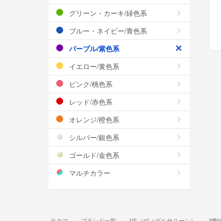
グリーン・カーキ/緑色系
ブルー・ネイビー/青色系
パープル/紫色系
イエロー/黄色系
ピンク/桃色系
レッド/赤色系
オレンジ/橙色系
シルバー/銀色系
ゴールド/金色系
マルチカラー
ラクマ
ブランド一覧
VS（ヴィダルサスーン）
VS