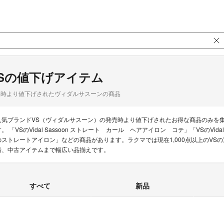
Sの値下げアイテム
品時より値下げされたヴィダルサスーンの商品
人気ブランドVS（ヴィダルサスーン）の発売時より値下げされたお得な商品のみを
。 「VSのVidal Sassoon ストレート カール ヘアアイロン コテ」「VSのVidal 
のストレートアイロン」などの商品があります。ラクマでは現在1,000点以上のVS
着、中古アイテムまで幅広い品揃えです。
すべて
新品