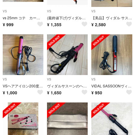
VS
VS
VS
vs 25mm コテ カールアイロン
(最終値下げ)ヴィダルサスーン オートカールヘアアイロンVSA-1110-KJ
【美品】ヴィダル サスーン ヘアアイロン ピンクシリーズ 4WAY
¥
999
¥
1,355
¥
2,580
VS
VS
VS
VSヘアアイロン200度まで対応
ヴィダルサスーンのヘアアイロン
VIDAL SASSOONヴィダルサスーン カールアイロン
¥
1,000
¥
1,650
¥
950