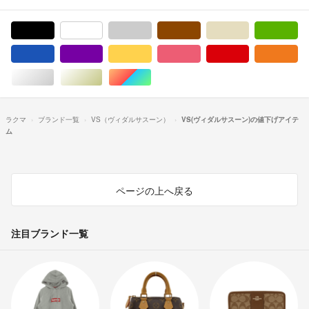
ブラック/黒色系
ホワイト/白色系
グレー/灰色系
ブラウン/茶色系
ベージュ系
グ
ブルー・ネイビー/青色系
パープル/紫色系
イエロー/黄色系
ピンク/桃色系
レッド/赤色系
オ
シルバー/銀色系
ゴールド/金色系
マルチカラー
ラクマ
ブランド一覧
VS（ヴィダルサスーン）
VS(ヴィダルサスーン)の値下げアイテ
ム
ページの上へ戻る
注目ブランド一覧