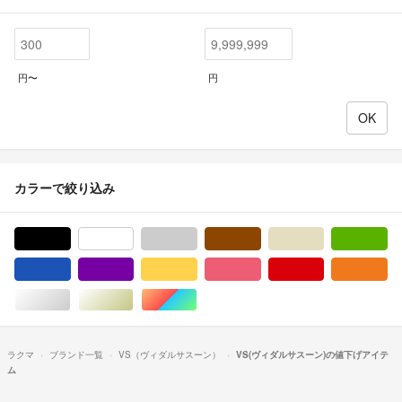
円〜
円
カラーで絞り込み
ブラック/黒色系
ホワイト/白色系
グレー/灰色系
ブラウン/茶色系
ベージュ系
グ
ブルー・ネイビー/青色系
パープル/紫色系
イエロー/黄色系
ピンク/桃色系
レッド/赤色系
オ
シルバー/銀色系
ゴールド/金色系
マルチカラー
ラクマ
ブランド一覧
VS（ヴィダルサスーン）
VS(ヴィダルサスーン)の値下げアイテ
ム