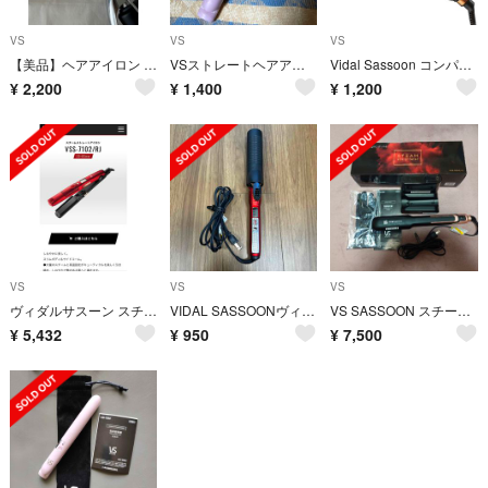
VS
VS
VS
【美品】ヘアアイロン コテ19mm VS ヴィダルサスーン
VSストレートヘアアイロン ミニ
Vidal Sassoon コンパクトオートカールヘアアイロン VSA-11…
¥
2,200
¥
1,400
¥
1,200
VS
VS
VS
ヴィダルサスーン スチームストレートアイロン パドルブラシスクエア セット売り
VIDAL SASSOONヴィダルサスーン カールアイロン
VS SASSOON スチームストレートアイロン マジックシャイン VSS-9…
¥
5,432
¥
950
¥
7,500