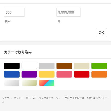
円〜
円
カラーで絞り込み
ブラック/黒色系
ホワイト/白色系
グレー/灰色系
ブラウン/茶色系
ベージュ系
グ
ブルー・ネイビー/青色系
パープル/紫色系
イエロー/黄色系
ピンク/桃色系
レッド/赤色系
オ
シルバー/銀色系
ゴールド/金色系
マルチカラー
ラクマ
ブランド一覧
VS（ヴィダルサスーン）
VS(ヴィダルサスーン)の値下げアイテ
ム