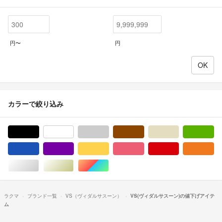
円〜
円
カラーで絞り込み
ブラック/黒色系
ホワイト/白色系
グレー/灰色系
ブラウン/茶色系
ベージュ系
グ
ブルー・ネイビー/青色系
パープル/紫色系
イエロー/黄色系
ピンク/桃色系
レッド/赤色系
オ
シルバー/銀色系
ゴールド/金色系
マルチカラー
ラクマ
ブランド一覧
VS（ヴィダルサスーン）
VS(ヴィダルサスーン)の値下げアイテ
ム