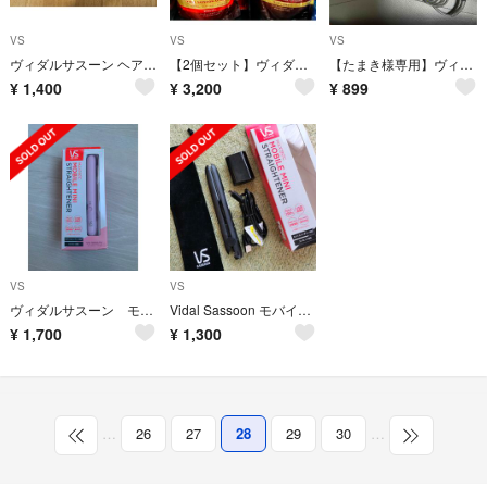
VS
VS
VS
ヴィダルサスーン ヘアアイロン VSI-3206／PJ(1台)
【2個セット】ヴィダルサスーン ☆ ヴィヴィッドケア 詰替え／未使用
【たまき様専用】ヴィダルサスーン 32mm
¥
1,400
¥
3,200
¥
899
VS
VS
ヴィダルサスーン モバイルストレートアイロン
Vidal Sassoon モバイルストレートアイロン VSI-1050/KJ
¥
1,700
¥
1,300
…
26
27
28
29
30
…