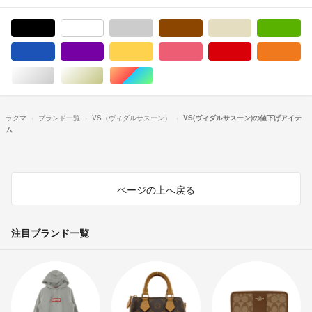
ブラック/黒色系
ホワイト/白色系
グレー/灰色系
ブラウン/茶色系
ベージュ系
グ
ブルー・ネイビー/青色系
パープル/紫色系
イエロー/黄色系
ピンク/桃色系
レッド/赤色系
オ
シルバー/銀色系
ゴールド/金色系
マルチカラー
ラクマ
ブランド一覧
VS（ヴィダルサスーン）
VS(ヴィダルサスーン)の値下げアイテ
ム
ページの上へ戻る
注目ブランド一覧