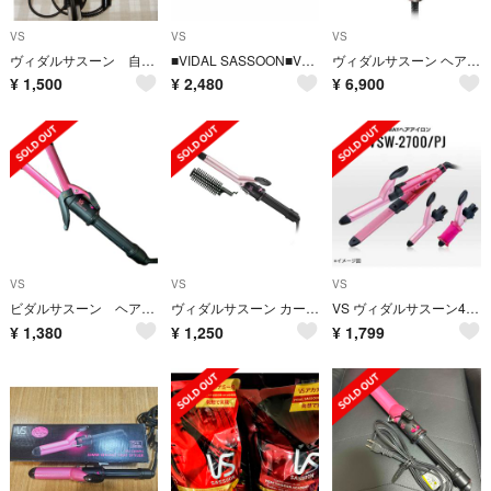
VS
VS
VS
ヴィダルサスーン 自動カールドライヤー
■VIDAL SASSOON■VSI-1050+KBE-3200 セット■新品■
ヴィダルサスーン ヘアドライヤー 遠赤外線 マジックシャイン ブラック
¥
1,500
¥
2,480
¥
6,900
VS
VS
VS
ビダルサスーン ヘアアイロン 32mm
ヴィダルサスーン カールアイロン (パイプ径 19mm) ピンク VSI-191
VS ヴィダルサスーン4way ヘアアイロン
¥
1,380
¥
1,250
¥
1,799