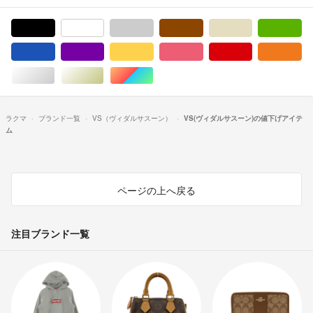
ブラック/黒色系
ホワイト/白色系
グレー/灰色系
ブラウン/茶色系
ベージュ系
グ
ブルー・ネイビー/青色系
パープル/紫色系
イエロー/黄色系
ピンク/桃色系
レッド/赤色系
オ
シルバー/銀色系
ゴールド/金色系
マルチカラー
ラクマ
ブランド一覧
VS（ヴィダルサスーン）
VS(ヴィダルサスーン)の値下げアイテ
ム
ページの上へ戻る
注目ブランド一覧