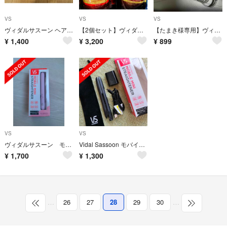
VS
VS
VS
ヴィダルサスーン ヘアアイロン VSI-3206／PJ(1台)
【2個セット】ヴィダルサスーン ☆ ヴィヴィッドケア 詰替え／未使用
【たまき様専用】ヴィダルサスーン 32mm
¥
1,400
¥
3,200
¥
899
VS
VS
ヴィダルサスーン モバイルストレートアイロン
Vidal Sassoon モバイルストレートアイロン VSI-1050/KJ
¥
1,700
¥
1,300
…
26
27
28
29
30
…