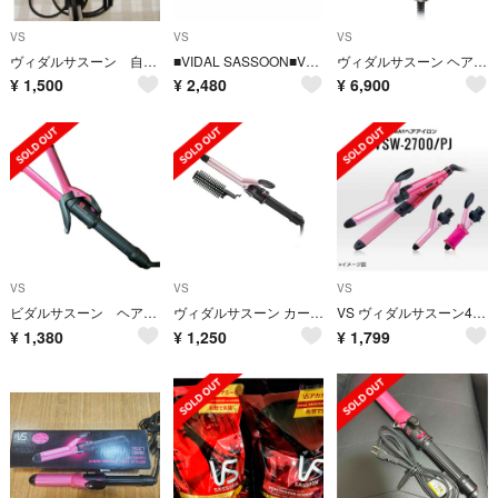
VS
VS
VS
ヴィダルサスーン 自動カールドライヤー
■VIDAL SASSOON■VSI-1050+KBE-3200 セット■新品■
ヴィダルサスーン ヘアドライヤー 遠赤外線 マジックシャイン ブラック
¥
1,500
¥
2,480
¥
6,900
VS
VS
VS
ビダルサスーン ヘアアイロン 32mm
ヴィダルサスーン カールアイロン (パイプ径 19mm) ピンク VSI-191
VS ヴィダルサスーン4way ヘアアイロン
¥
1,380
¥
1,250
¥
1,799