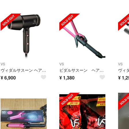
VS
VS
VS
ヴィダルサスーン ヘアドライヤー 遠赤外線 マジックシャイン ブラック
ビダルサスーン ヘアアイロン 32mm
¥
6,900
¥
1,380
¥
1,2