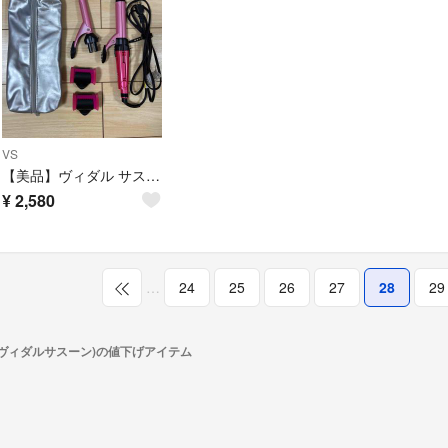
VS
【美品】ヴィダル サスーン ヘアアイロン ピンクシリーズ 4WAY
¥
2,580
…
24
25
26
27
28
29
(ヴィダルサスーン)の値下げアイテム