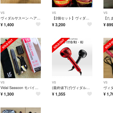
VS
VS
VS
ヴィダルサスーン ヘアアイロン VSI-3206／PJ(1台)
【2個セット】ヴィダルサスーン ☆ ヴィヴィッドケア 詰替え／未使用
¥
1,400
¥
3,200
¥
89
VS
VS
VS
Vidal Sassoon モバイルストレートアイロン VSI-1050/KJ
(最終値下げ)ヴィダルサスーン オートカールヘアアイロンVSA-1110-KJ
¥
1,300
¥
1,355
¥
1,7