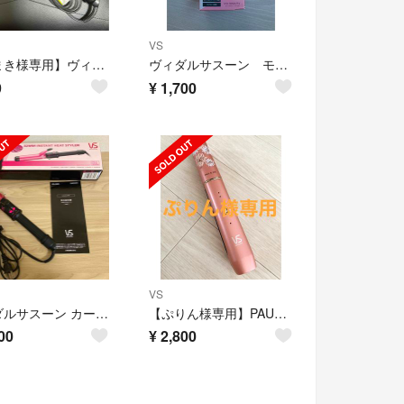
VS
【たまき様専用】ヴィダルサスーン 32mm
ヴィダルサスーン モバイルストレートアイロン
9
¥
1,700
VS
ヴィダルサスーン カールアイロン コテ 32mm VSI-3205／P(1台)
【ぷりん様専用】PAUL&JOE×VS カール&ストレート ヘアアイロン
00
¥
2,800