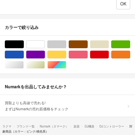
カラーで絞り込み
ブラック/黒色系
ホワイト/白色系
グレー/灰色系
ブラウン/茶色系
ベージュ系
グ
ブルー・ネイビー/青色系
パープル/紫色系
イエロー/黄色系
ピンク/桃色系
レッド/赤色系
オ
シルバー/銀色系
ゴールド/金色系
マルチカラー
Numarkを出品してみませんか？
買取よりも高値で売れる!
まずはNumarkの売れ筋価格をチェック
ラクマ
ブランド一覧
Numark（ヌマーク）
楽器
DJ機器
DJコントローラー
対
象商品（カラー：ピンク/桃色系）