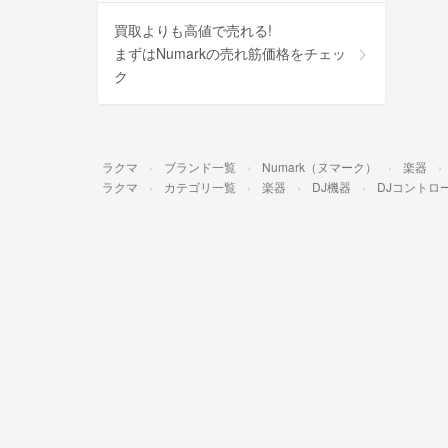
買取よりも高値で売れる!
まずはNumarkの売れ筋価格をチェッ
ク
ラクマ
ブランド一覧
Numark（ヌマーク）
楽器
ラクマ
カテゴリ一覧
楽器
DJ機器
DJコントロ