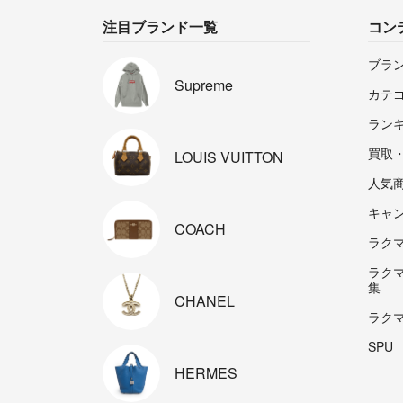
注目ブランド一覧
コン
ブラ
Supreme
カテ
ラン
買取
LOUIS
VUITTON
人気
キャ
COACH
ラクマp
ラク
集
CHANEL
ラク
SPU
HERMES