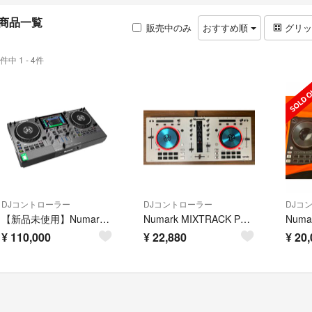
商品一覧
販売中のみ
おすすめ順
グリ
件中 1 - 4件
DJコントローラー
DJコントローラー
DJコ
【新品未使用】Numark MIXSTREAM PRO GO DJコントローラー
Numark MIXTRACK PRO III DJコントローラー PRO 3
¥
110,000
¥
22,880
¥
20,