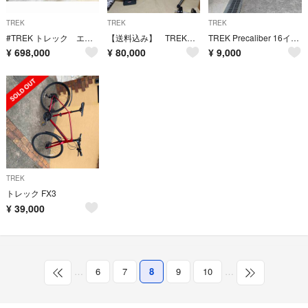
TREK
TREK
TREK
#TREK トレック エモンダSLR7 最新12速 未使用
【送料込み】 TREK MADONE 2.3 ロードバイク
TREK Precaliber 16インチ ホワイト/ピンク 補助輪付き
¥
698,000
¥
80,000
¥
9,000
TREK
トレック FX3
¥
39,000
…
6
7
8
9
10
…