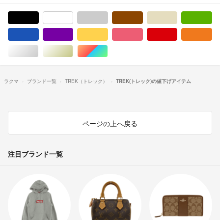
ブラック/黒色系
ホワイト/白色系
グレー/灰色系
ブラウン/茶色系
ベージュ系
グ
ブルー・ネイビー/青色系
パープル/紫色系
イエロー/黄色系
ピンク/桃色系
レッド/赤色系
オ
シルバー/銀色系
ゴールド/金色系
マルチカラー
ラクマ
ブランド一覧
TREK（トレック）
TREK(トレック)の値下げアイテム
ページの上へ戻る
注目ブランド一覧