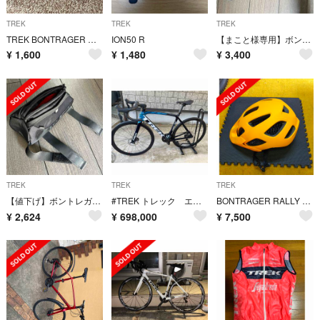
TREK
TREK
TREK
TREK BONTRAGER ボントレガー カッティング ステッカー
ION50 R
【まこと様専用】ボントレガーシューズカバー
¥
1,600
¥
1,480
¥
3,400
TREK
TREK
TREK
【値下げ】ボントレガー車体装置バッグSPEEDBOX
#TREK トレック エモンダSLR7 最新12速 未使用
BONTRAGER RALLY ヘルメット
¥
2,624
¥
698,000
¥
7,500