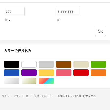
円〜
円
カラーで絞り込み
ブラック/黒色系
ホワイト/白色系
グレー/灰色系
ブラウン/茶色系
ベージュ系
グ
ブルー・ネイビー/青色系
パープル/紫色系
イエロー/黄色系
ピンク/桃色系
レッド/赤色系
オ
シルバー/銀色系
ゴールド/金色系
マルチカラー
ラクマ
ブランド一覧
TREK（トレック）
TREK(トレック)の値下げアイテム