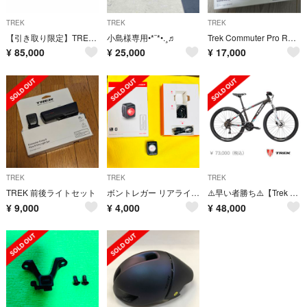
TREK
TREK
TREK
【引き取り限定】TREK MADONE 4.5 カーボンロードバイク54cm
小島様専用•*¨*•.¸♬︎
Trek Commuter Pro RT Front Bike Light
¥
85,000
¥
25,000
¥
17,000
TREK
TREK
TREK
TREK 前後ライトセット
ボントレガー リアライト FlareRT RearBikeLight
⚠️早い者勝ち⚠️【Trek Marlin 7 】トレック マーリン7
¥
9,000
¥
4,000
¥
48,000