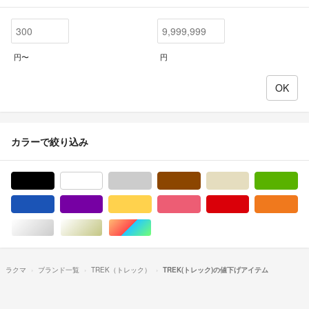
円〜
円
カラーで絞り込み
ブラック/黒色系
ホワイト/白色系
グレー/灰色系
ブラウン/茶色系
ベージュ系
グ
ブルー・ネイビー/青色系
パープル/紫色系
イエロー/黄色系
ピンク/桃色系
レッド/赤色系
オ
シルバー/銀色系
ゴールド/金色系
マルチカラー
ラクマ
ブランド一覧
TREK（トレック）
TREK(トレック)の値下げアイテム