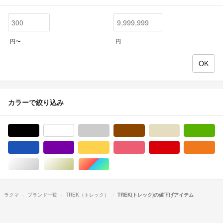
円〜
円
カラーで絞り込み
ブラック/黒色系
ホワイト/白色系
グレー/灰色系
ブラウン/茶色系
ベージュ系
グ
ブルー・ネイビー/青色系
パープル/紫色系
イエロー/黄色系
ピンク/桃色系
レッド/赤色系
オ
シルバー/銀色系
ゴールド/金色系
マルチカラー
ラクマ
ブランド一覧
TREK（トレック）
TREK(トレック)の値下げアイテム