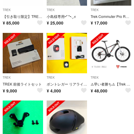
TREK
TREK
TREK
【引き取り限定】TREK MADONE 4.5 カーボンロードバイク54cm
小島様専用•*¨*•.¸♬︎
Trek Commuter Pro RT Front Bike Light
¥
85,000
¥
25,000
¥
17,000
TREK
TREK
TREK
TREK 前後ライトセット
ボントレガー リアライト FlareRT RearBikeLight
⚠️早い者勝ち⚠️【Trek Marlin 7 】トレック マーリン7
¥
9,000
¥
4,000
¥
48,000