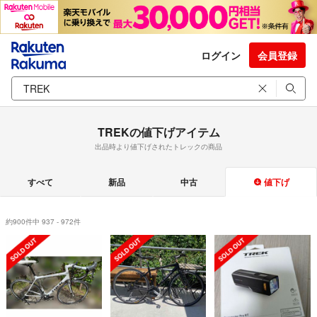
ログイン
会員登録
TREKの値下げアイテム
出品時より値下げされたトレックの商品
すべて
新品
中古
値下げ
約900件中 937 - 972件