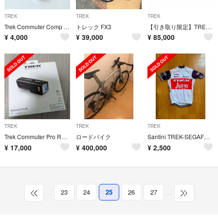
TREK
TREK
TREK
Trek Commuter Comp R フロントライト
トレック FX3
【引き取り限定】TREK MADONE 4.5 カーボンロードバイク54cm
¥
4,000
¥
39,000
¥
85,000
TREK
TREK
TREK
Trek Commuter Pro RT Front Bike Light
ロードバイク
Santini TREK-SEGAFREDO M
¥
17,000
¥
400,000
¥
2,500
…
23
24
25
26
27
…