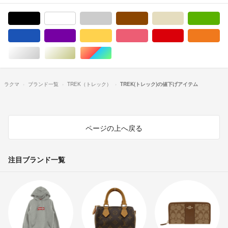
ブラック/黒色系
ホワイト/白色系
グレー/灰色系
ブラウン/茶色系
ベージュ系
グ
ブルー・ネイビー/青色系
パープル/紫色系
イエロー/黄色系
ピンク/桃色系
レッド/赤色系
オ
シルバー/銀色系
ゴールド/金色系
マルチカラー
ラクマ
ブランド一覧
TREK（トレック）
TREK(トレック)の値下げアイテム
ページの上へ戻る
注目ブランド一覧