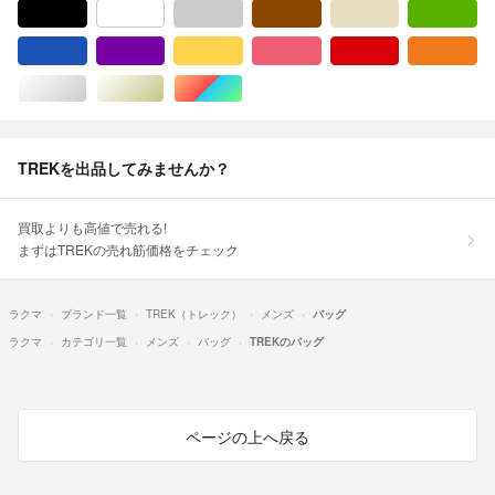
ブラック/黒色系
ホワイト/白色系
グレー/灰色系
ブラウン/茶色系
ベージュ系
グ
ブルー・ネイビー/青色系
パープル/紫色系
イエロー/黄色系
ピンク/桃色系
レッド/赤色系
オ
シルバー/銀色系
ゴールド/金色系
マルチカラー
TREKを出品してみませんか？
買取よりも高値で売れる!
まずはTREKの売れ筋価格をチェック
ラクマ
ブランド一覧
TREK（トレック）
メンズ
バッグ
ラクマ
カテゴリ一覧
メンズ
バッグ
TREKのバッグ
ページの上へ戻る