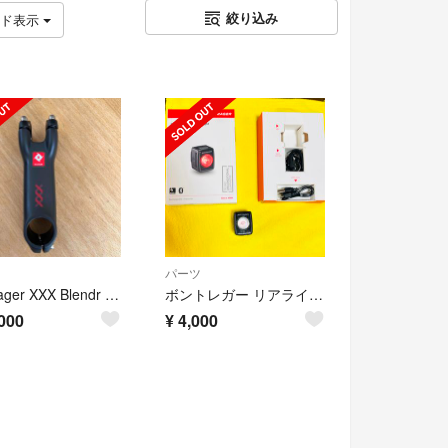
絞り込み
ッド表示
パーツ
Bontrager XXX Blendr Stem 7deg×110mm
ボントレガー リアライト FlareRT RearBikeLight
000
¥
4,000