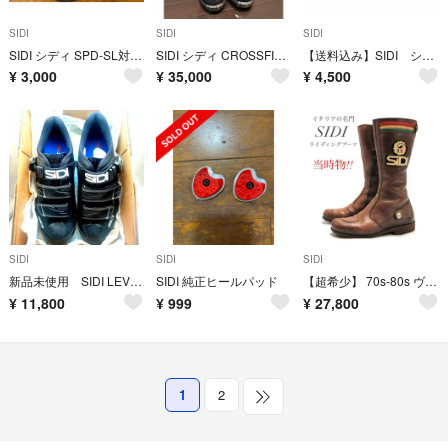
SIDI
SIDI
SIDI
SIDI シディ SPD-SL対応 ビンディングシューズ 25.5センチ
SIDI シディ CROSSFIRE オフロードブーツ 26.5cm
【送料込み】SIDI シューズ 45.5サイズ
¥
3,000
¥
35,000
¥
4,500
SIDI
SIDI
SIDI
新品未使用 SIDI LEVEL BLACK/BLACK 25.5 EUR41
SIDI 純正ヒールパッド
【超希少】 70s-80s ヴィンテージ SIDI シディ ライディングブーツ
¥
11,800
¥
999
¥
27,800
1
2