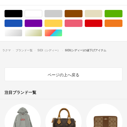
ブラック/黒色系
ホワイト/白色系
グレー/灰色系
ブラウン/茶色系
ベージュ系
グ
ブルー・ネイビー/青色系
パープル/紫色系
イエロー/黄色系
ピンク/桃色系
レッド/赤色系
オ
シルバー/銀色系
ゴールド/金色系
マルチカラー
ラクマ
ブランド一覧
SIDI（シディー）
SIDI(シディー)の値下げアイテム
ページの上へ戻る
注目ブランド一覧