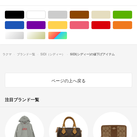
ブラック/黒色系
ホワイト/白色系
グレー/灰色系
ブラウン/茶色系
ベージュ系
グ
ブルー・ネイビー/青色系
パープル/紫色系
イエロー/黄色系
ピンク/桃色系
レッド/赤色系
オ
シルバー/銀色系
ゴールド/金色系
マルチカラー
ラクマ
ブランド一覧
SIDI（シディー）
SIDI(シディー)の値下げアイテム
ページの上へ戻る
注目ブランド一覧