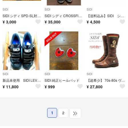
SIDI
SIDI
SIDI
SIDI シディ SPD-SL対応 ビンディングシューズ 25.5センチ
SIDI シディ CROSSFIRE オフロードブーツ 26.5cm
【送料込み】SIDI シューズ 45.5サイズ
¥
3,000
¥
35,000
¥
4,500
SIDI
SIDI
SIDI
新品未使用 SIDI LEVEL BLACK/BLACK 25.5 EUR41
SIDI 純正ヒールパッド
【超希少】 70s-80s ヴィンテージ SIDI シディ ライディングブーツ
¥
11,800
¥
999
¥
27,800
1
2