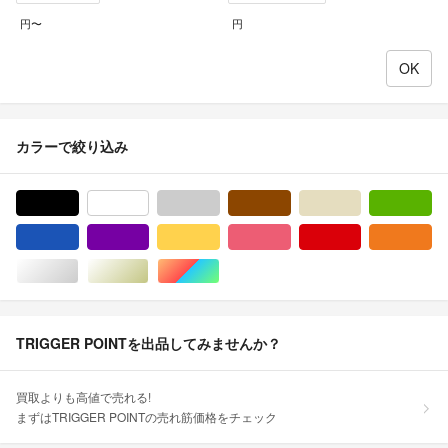
円〜
円
カラーで絞り込み
ブラック/黒色系
ホワイト/白色系
グレー/灰色系
ブラウン/茶色系
ベージュ系
グ
ブルー・ネイビー/青色系
パープル/紫色系
イエロー/黄色系
ピンク/桃色系
レッド/赤色系
オ
シルバー/銀色系
ゴールド/金色系
マルチカラー
TRIGGER POINTを出品してみませんか？
買取よりも高値で売れる!
まずはTRIGGER POINTの売れ筋価格をチェック