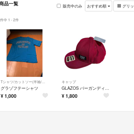
商品一覧
販売中のみ
おすすめ順
グリ
件中 1 - 2件
Tシャツ/カットソー(半袖/袖なし)
キャップ
グラゾフテーシャツ
GLAZOS バーガンディ スナップバックキャップ 未使用保管品 タグ付き
¥
1,000
¥
1,800