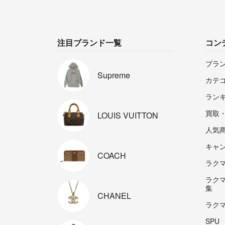
注目ブランド一覧
コン
ブラ
Supreme
カテ
ラン
買取
LOUIS
VUITTON
人気
キャ
COACH
ラクマp
ラク
集
CHANEL
ラク
SPU