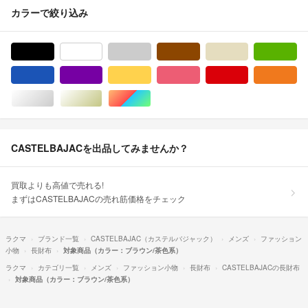
カラーで絞り込み
ブラック/黒色系
ホワイト/白色系
グレー/灰色系
ブラウン/茶色系
ベージュ系
グ
ブルー・ネイビー/青色系
パープル/紫色系
イエロー/黄色系
ピンク/桃色系
レッド/赤色系
オ
シルバー/銀色系
ゴールド/金色系
マルチカラー
CASTELBAJACを出品してみませんか？
買取よりも高値で売れる!
まずはCASTELBAJACの売れ筋価格をチェック
ラクマ
ブランド一覧
CASTELBAJAC（カステルバジャック）
メンズ
ファッション
小物
長財布
対象商品（カラー：ブラウン/茶色系）
ラクマ
カテゴリ一覧
メンズ
ファッション小物
長財布
CASTELBAJACの長財布
対象商品（カラー：ブラウン/茶色系）