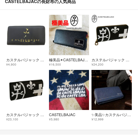
CASTELBAJACの長財布の人気商品
カステルバジャック 美品 長財布 ウォレット ラウンドファスナー 黒 ブラック
極美品✴︎CASTELBAJAC✴︎マルチカラー✴︎大容量✴︎長財布✴︎カステルバジャック
カステルバジャック ネゼル ラウンドファスナー長財布 081602 ブラック
¥4,900
¥16,500
¥24,200
カステルバジャック ネゼル カブセ長札 081605 ブラック
CASTELBAJAC
✨美品✨カステルバジャック オーガナイザー 長財布 ラウンドジップ ネイビー 紺
¥23,100
¥5,980
¥12,999