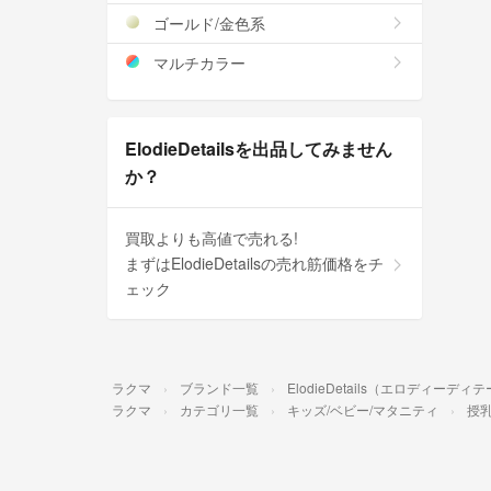
ゴールド/金色系
マルチカラー
ElodieDetailsを出品してみません
か？
買取よりも高値で売れる!
まずはElodieDetailsの売れ筋価格をチ
ェック
ラクマ
ブランド一覧
ElodieDetails（エロディーディ
ラクマ
カテゴリ一覧
キッズ/ベビー/マタニティ
授乳