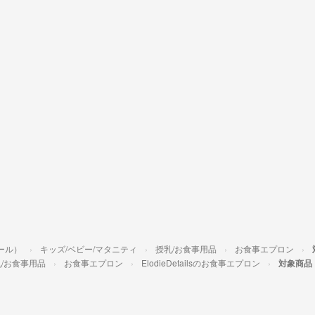
テール）
キッズ/ベビー/マタニティ
授乳/お食事用品
お食事エプロン
/お食事用品
お食事エプロン
ElodieDetailsのお食事エプロン
対象商品