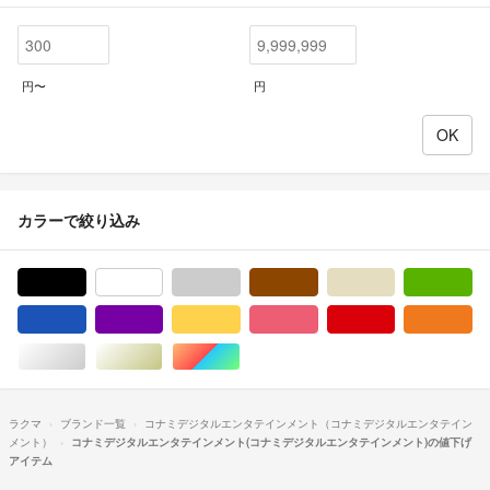
円〜
円
カラーで絞り込み
ブラック/黒色系
ホワイト/白色系
グレー/灰色系
ブラウン/茶色系
ベージュ系
グ
ブルー・ネイビー/青色系
パープル/紫色系
イエロー/黄色系
ピンク/桃色系
レッド/赤色系
オ
シルバー/銀色系
ゴールド/金色系
マルチカラー
ラクマ
ブランド一覧
コナミデジタルエンタテインメント（コナミデジタルエンタテイン
メント）
コナミデジタルエンタテインメント(コナミデジタルエンタテインメント)の値下げ
アイテム