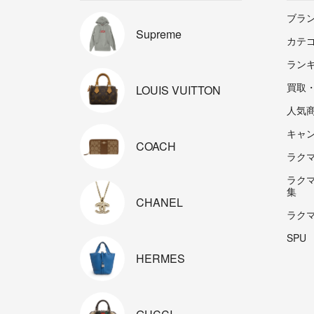
ブラ
Supreme
カテ
ラン
買取
LOUIS
VUITTON
人気
キャ
COACH
ラクマp
ラク
集
CHANEL
ラク
SPU
HERMES