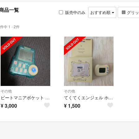
商品一覧
販売中のみ
おすすめ順
グリ
件中 1 - 2件
その他
その他
ビートマニアポケット サマーミックス
てくてくエンジェル ホワイト ハドソン
¥
3,000
¥
1,500