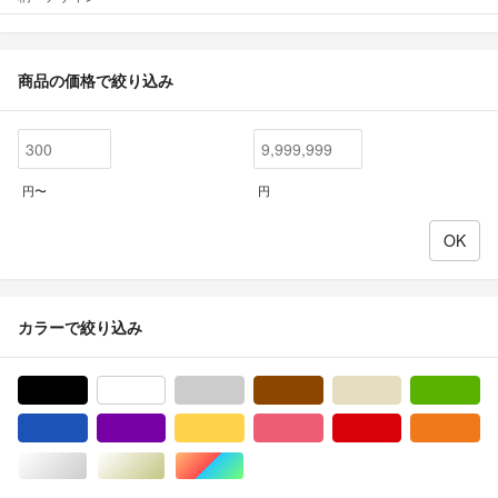
商品の価格で絞り込み
円〜
円
カラーで絞り込み
ブラック/黒色系
ホワイト/白色系
グレー/灰色系
ブラウン/茶色系
ベージュ系
グ
ブルー・ネイビー/青色系
パープル/紫色系
イエロー/黄色系
ピンク/桃色系
レッド/赤色系
オ
シルバー/銀色系
ゴールド/金色系
マルチカラー