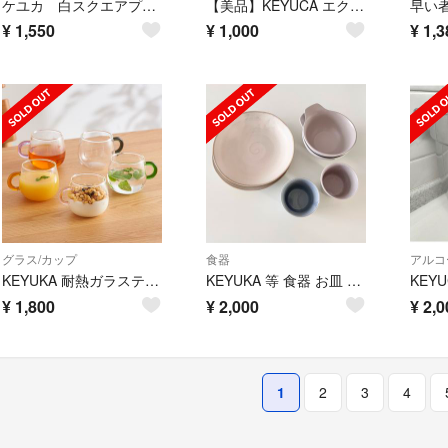
ケユカ 白スクエアプレート 大皿
【美品】KEYUCA エクステンドトレー カトラリー入れ 伸縮式 縦
¥
1,550
¥
1,000
¥
1,3
グラス/カップ
食器
アルコ
KEYUKA 耐熱ガラスティーカップ 3個
KEYUKA 等 食器 お皿 プレート とんすい そばちょこ 6点 セット
KEY
¥
1,800
¥
2,000
¥
2,0
1
2
3
4