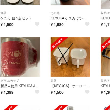
食器
その他
収納/
ケユカ 皿 5点セット
KEYUKA ケユカ デンクドリップポット
¥
1,500
¥
1,980
¥
1,1
グラス/カップ
容器
収納/
新品未使用 KEYUCA Jolly-Pasta ステンレス製 赤マグカップ
【KEYUCA】 ホーロー角型みそポット 1個
KEY
¥
1,399
¥
1,500
¥
1,3