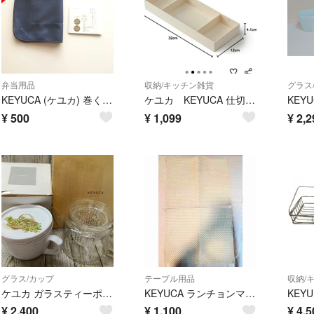
弁当用品
収納/キッチン雑貨
グラス
KEYUCA (ケユカ) 巻くだけ保冷クロス (ダークグレー)
ケユカ KEYUCA 仕切り付きBOX ホワイト カトラリー 文房具 収納
¥
500
¥
1,099
¥
2,2
グラス/カップ
テーブル用品
収納/
ケユカ ガラスティーポットと栗原はるみ ハーブティーマグのまとめ売り
KEYUCA ランチョンマット 2枚
¥
2,400
¥
1,100
¥
4,5