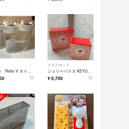
グラス/カップ
ケユカ Relio V オイルボトル ホワイト 3本
ジョリーパスタ KEYUCA オリジナル マグカップ、卓上ポットセット
50
¥
6,700