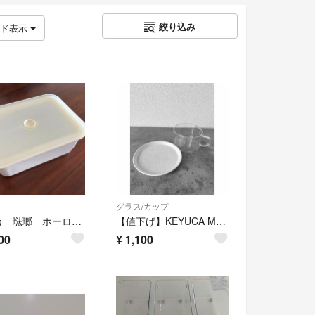
絞り込み
ッド表示
グラス/カップ
ケユカ 琺瑯 ホーロー 17M
【値下げ】KEYUCA Mod耐熱ガラスマグ 400ml & souプレート 14cm
00
¥
1,100