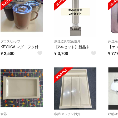
グラス/カップ
調理道具/製菓道具
弁当用
KEYUCA マグ フタ付き 美品 ３点セット
【2本セット】新品未開封 KEYUCA ステンレス電動セラミックミル ケユカ
¥
2,500
¥
3,700
¥
77
食器
収納/キッチン雑貨
収納/