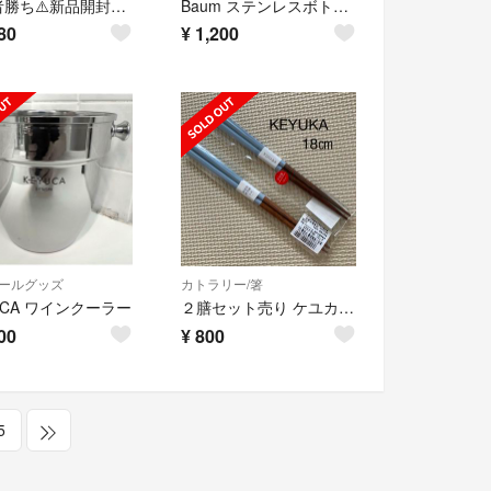
早い者勝ち⚠️新品開封済未使用 KEYUCA ドレイントレー 白 梱包済
Baum ステンレスボトル 180ml
80
¥
1,200
ールグッズ
カトラリー/箸
UCA ワインクーラー
２膳セット売り ケユカ 子供 箸 18センチ
00
¥
800
5