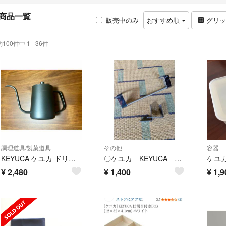
商品一覧
販売中のみ
おすすめ順
グリ
約100件中 1 - 36件
調理道具/製菓道具
その他
容器
KEYUCA ケユカ ドリップポット コーヒーポット DENK ドリップポット 550ml
〇ケユカ KEYUCA タオルハンガー 15㎝ 〇 未使用
¥
2,480
¥
1,400
¥
1,9