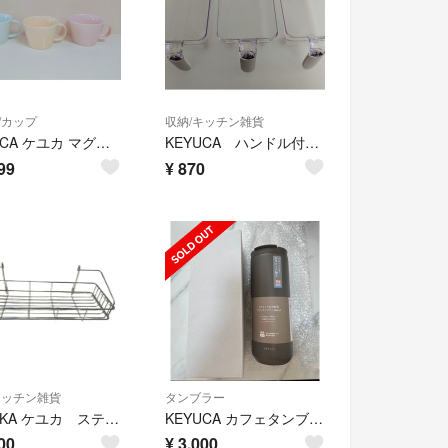
/カップ
収納/キッチン雑貨
KEYUCA ケユカ マグカップ パステルカラー
KEYUCA ハンドル付クリアストッカー（冷蔵庫用）
99
¥
870
キッチン雑貨
タンブラー
KEYUKA ケユカ ステンレス製水切りラック 水切りかご
KEYUCA カフェタンブラー (500ml)
00
¥
3,000