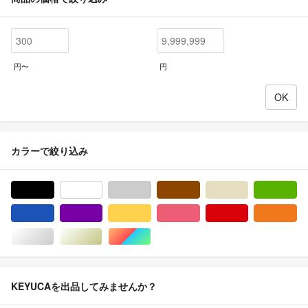
円〜
円
カラーで絞り込み
ブラック/黒色系
ホワイト/白色系
グレー/灰色系
ブラウン/茶色系
ベージュ系
グ
ブルー・ネイビー/青色系
パープル/紫色系
イエロー/黄色系
ピンク/桃色系
レッド/赤色系
オ
シルバー/銀色系
ゴールド/金色系
マルチカラー
KEYUCAを出品してみませんか？