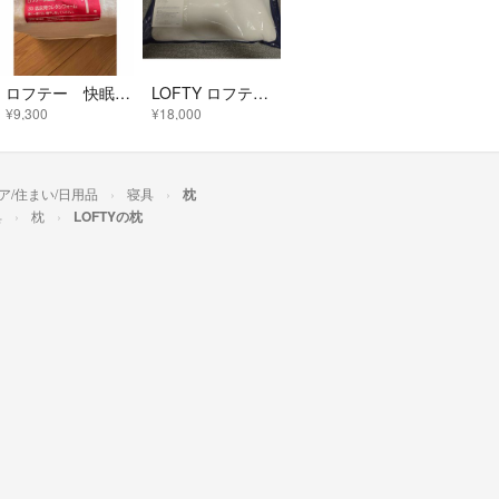
ロフテー 快眠まくら 1号
LOFTY ロフテー 5セルピロー エラスティックパイプ 2号
¥9,300
¥18,000
ア/住まい/日用品
寝具
枕
具
枕
LOFTYの枕