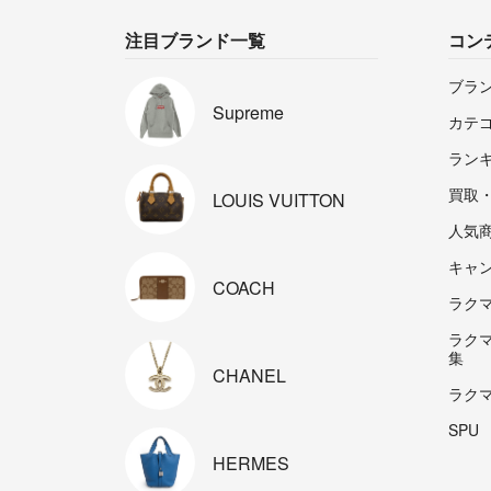
注目ブランド一覧
コン
ブラ
Supreme
カテ
ラン
買取
LOUIS
VUITTON
人気
キャ
COACH
ラクマp
ラク
集
CHANEL
ラク
SPU
HERMES