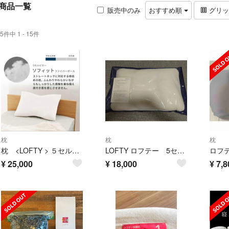
商品一覧
販売中のみ
おすすめ順
グリ
5件中 1 - 15件
枕
枕
枕
枕 <LOFTY > ５セルピロー ソフィット・ファイバーボールS
LOFTY ロフテー 5セルピロー エラスティックパイプ 2号
¥
25,000
¥
18,000
¥
7,8