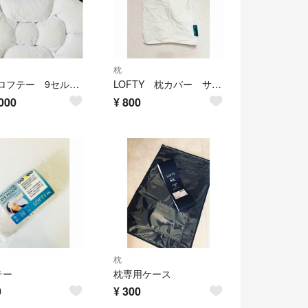
枕
新品)ロフテー 9セルピローナインセル(1号)
LOFTY 枕カバー サイズ1号
000
¥
800
枕
テー
枕専用ケース
0
¥
300