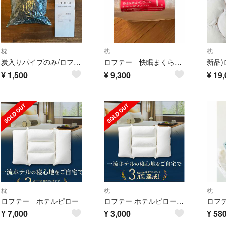
枕
枕
枕
炭入りパイプのみ/ロフテー枕/500g
ロフテー 快眠まくら 1号
¥
1,500
¥
9,300
¥
19,
枕
枕
枕
ロフテー ホテルピロー
ロフテー ホテルピロー 枕
ロフ
¥
7,000
¥
3,000
¥
58