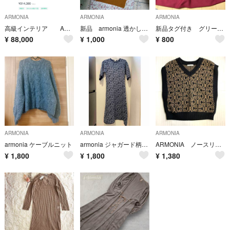
ARMONIA
ARMONIA
ARMONIA
高級インテリア ACTUS 照明 バーニーズニューヨーク
新品 armonia 透かし編みロングジレ
新品タグ付き グリーンパークス armonia バルーンニットスカート
¥
88,000
¥
1,000
¥
800
ARMONIA
ARMONIA
ARMONIA
armonia ケーブルニット
armonia ジャガード柄ワンピース ニットワンピース
ARMONIA ノースリーブ ニットベスト Vネック 60531501
¥
1,800
¥
1,800
¥
1,380