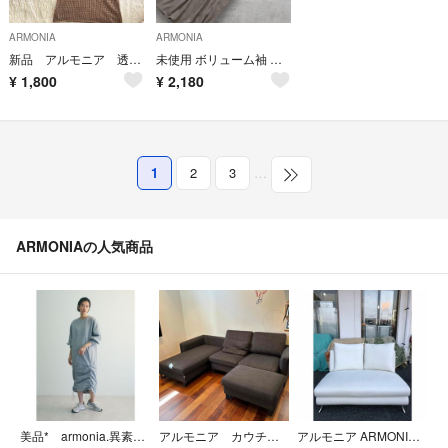
ARMONIA
ARMONIA
新品 アルモニア 透かし編みニットワンピース 左スリットベージュ ブラウン F
未使用 ボリューム袖 ロングワンピース ウエストリボン きれいめ ゆったり
¥
1,800
¥
2,180
1
2
3
…
ARMONIAの人気商品
美品* armonia.異素材シャーリングワンピース
アルモニア カウチソファ NUBE
アルモニア ARMONIA 2Pソファ PUホワイト