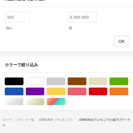
円〜
円
カラーで絞り込み
ブラック/黒色系
ホワイト/白色系
グレー/灰色系
ブラウン/茶色系
ベージュ系
グ
ブルー・ネイビー/青色系
パープル/紫色系
イエロー/黄色系
ピンク/桃色系
レッド/赤色系
オ
シルバー/銀色系
ゴールド/金色系
マルチカラー
ラクマ
ブランド一覧
ARMONIA（アルモニア）
ARMONIA(アルモニア)の値下げアイテ
ム